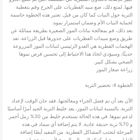
فيها. لمنع ذلك، ضع مبيد الفطريات على الجرح وقم بتغطية
التربة حول النبات كما كان من قبل. تعتبر هذه الخطوة حاسمة
لحماية النبات الأم وضمان استمرار نموه.
بعد ذلك، قم بمعالجة نباتات الموز الصغيرة بطريقة مماثلة عن
طريق وضع مبيدات الفطريات على جذورها قبل الزراعة. تعد
الهجمات الفطرية هي العدو الرئيسي لنباتات الموز المزروعة
حديثًا، وسيؤدي اتخاذ هذا الاحتياط إلى تحسين فرص نموها
الصحي بشكل كبير.
زراعة صغار الموز
الخطوة 4: تحضير التربة
الآن بعد أن تم فصل الجراء ومعالجتها، فقد حان الوقت لإعداد
التربة. بالنسبة لنباتات الموز، يعد خليط التربة الجيد أمرًا أساسيًا
لدعم نموها. في هذه الحالة نستخدم خليط من 30% رمل أحمر
و 70% تربة حديقة عادية. لا يتم إضافة أي سماد في هذه
المرحلة لتجنب المشاكل الفطرية. من المفيد أيضًا إضافة
القليل من غبار كعكة النيم إلى المزيج لأنه يمنع هجمات