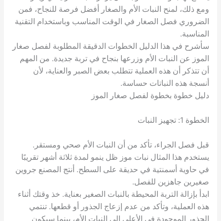
ومع ذلك، لمنح النبات الأم والصغار أفضل فرصة للنجاح، فمن
الضروري فصل الصغار في الوقت المناسب وباستخدام التقنية
المناسبة.
سأشرح في هذا الدليل الخطوات الدقيقة المطلوبة لفصل صغار
الموز عن النبات الأم وزرعها بنجاح في تربة جديدة. من المهم
أن تتذكر أن هذه العملية تتطلب بعض الصبر والعناية، لأن
أنسجة هذه النباتات حساسة.
دليل خطوة بخطوة لفصل صغار الموز
الخطوة 1: تجهيز النبات
قبل فصل الجراء، تأكد من أن النبات الأم صحي ومستقر.
يستخدم هذا المثال نبات موز ظل ينمو لمدة ثلاثة أشهر تقريبًا
في حاوية أسمنتية في حديقة على السطح. أنتج المصنع جروين
صغيرين جاهزين للفصل.
ابدأ بإزالة التربة المحيطة بالنبات الصغير بعناية. خذ وقتك أثناء
هذه العملية، وتأكد من عدم إزعاج الجذور أو قطعها. تنتمي
الجذور الموجودة في الأعلى إلى النبات الأم، بينما سيكون