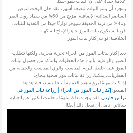
علامة جيدة على أن النبات ينمو جيدًا.
بمجرد أن ينمو النبات لبضعة أشهر، فقد حان الوقت لتوفير
العناصر الغذائية الإضافية. مزيج من 60% من سماد روث البقر
و40% من تربة الحديقة سيوفر توازنًا جيدًا من التغذية للنبات.
قريبا، سيكون نبات الموز جاهزا لإنتاج الفاكهة.
الخلاصة: ثواب إكثار نبات الموز
يعد إكثار نباتات الموز من الجراء تجربة مجزية، ولكنها تتطلب
الصبر والرعاية. باتباع هذه الخطوات والتأكد من حصول نباتات
الموز على خليط التربة المناسب والري المناسب والحماية من
الفطريات، يمكنك زراعة نباتات موز صحية بنجاح.
إذا كنت مهتمًا برؤية هذه العملية أثناء التنفيذ، فشاهد هذا
الفيديو:
إكثار نبات الموز من الجراء | زراعة نبات الموز في
تراس جاردن
. لقد وجدت ذلك ملهمًا وتعلمت الكثير عن العناية
بنباتاتي. نأمل أن تفعل ذلك أيضًا!