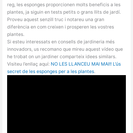
reg, les esponges proporcionen molts beneficis a les
plantes, ja siguin en tests petits o grans llits de jardí.
Proveu aquest senzill truc i notareu una gran
diferència en com creixen i prosperen les vostres
plantes.
Si esteu interessats en consells de jardineria més
innovadors, us recomano que mireu aquest vídeo que
he trobat on un jardiner comparteix idees similars.
Visiteu l’enllaç aquí:
NO LES LLANCEU MAI MAI!! L’ús
secret de les esponges per a les plantes
.