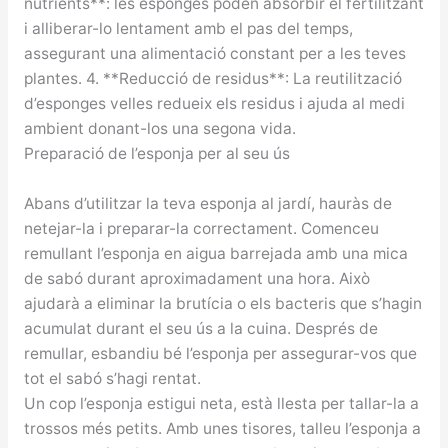
nutrients**: les esponges poden absorbir el fertilitzant
i alliberar-lo lentament amb el pas del temps,
assegurant una alimentació constant per a les teves
plantes. 4. **Reducció de residus**: La reutilització
d’esponges velles redueix els residus i ajuda al medi
ambient donant-los una segona vida.
Preparació de l’esponja per al seu ús
Abans d’utilitzar la teva esponja al jardí, hauràs de
netejar-la i preparar-la correctament. Comenceu
remullant l’esponja en aigua barrejada amb una mica
de sabó durant aproximadament una hora. Això
ajudarà a eliminar la brutícia o els bacteris que s’hagin
acumulat durant el seu ús a la cuina. Després de
remullar, esbandiu bé l’esponja per assegurar-vos que
tot el sabó s’hagi rentat.
Un cop l’esponja estigui neta, està llesta per tallar-la a
trossos més petits. Amb unes tisores, talleu l’esponja a