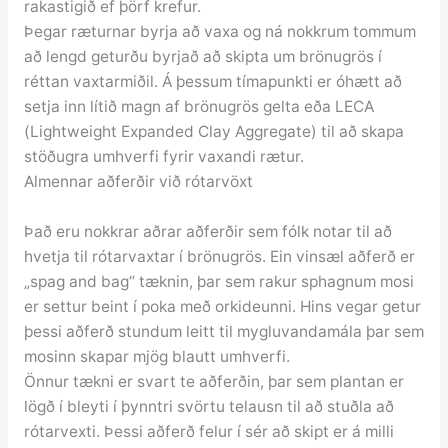
rakastigið ef þörf krefur.
Þegar ræturnar byrja að vaxa og ná nokkrum tommum
að lengd geturðu byrjað að skipta um brönugrös í
réttan vaxtarmiðil. Á þessum tímapunkti er óhætt að
setja inn lítið magn af brönugrös gelta eða LECA
(Lightweight Expanded Clay Aggregate) til að skapa
stöðugra umhverfi fyrir vaxandi rætur.
Almennar aðferðir við rótarvöxt
Það eru nokkrar aðrar aðferðir sem fólk notar til að
hvetja til rótarvaxtar í brönugrös. Ein vinsæl aðferð er
„spag and bag“ tæknin, þar sem rakur sphagnum mosi
er settur beint í poka með orkideunni. Hins vegar getur
þessi aðferð stundum leitt til mygluvandamála þar sem
mosinn skapar mjög blautt umhverfi.
Önnur tækni er svart te aðferðin, þar sem plantan er
lögð í bleyti í þynntri svörtu telausn til að stuðla að
rótarvexti. Þessi aðferð felur í sér að skipt er á milli