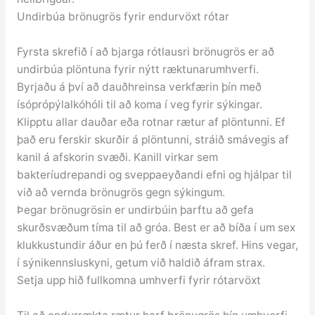
Undirbúa brönugrös fyrir endurvöxt rótar
Fyrsta skrefið í að bjarga rótlausri brönugrös er að
undirbúa plöntuna fyrir nýtt ræktunarumhverfi.
Byrjaðu á því að dauðhreinsa verkfærin þín með
ísóprópýlalkóhóli til að koma í veg fyrir sýkingar.
Klipptu allar dauðar eða rotnar rætur af plöntunni. Ef
það eru ferskir skurðir á plöntunni, stráið smávegis af
kanil á afskorin svæði. Kanill virkar sem
bakteríudrepandi og sveppaeyðandi efni og hjálpar til
við að vernda brönugrös gegn sýkingum.
Þegar brönugrösin er undirbúin þarftu að gefa
skurðsvæðum tíma til að gróa. Best er að bíða í um sex
klukkustundir áður en þú ferð í næsta skref. Hins vegar,
í sýnikennsluskyni, getum við haldið áfram strax.
Setja upp hið fullkomna umhverfi fyrir rótarvöxt