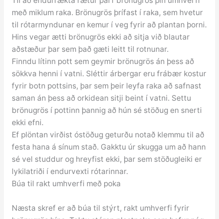
Til að endurrækta rætur þarf brönugrös þín umhverfi
með miklum raka. Brönugrös þrífast í raka, sem hvetur
til rótarmyndunar en kemur í veg fyrir að plantan þorni.
Hins vegar ætti brönugrös ekki að sitja við blautar
aðstæður þar sem það gæti leitt til rotnunar.
Finndu lítinn pott sem geymir brönugrös án þess að
sökkva henni í vatni. Sléttir árbergar eru frábær kostur
fyrir botn pottsins, þar sem þeir leyfa raka að safnast
saman án þess að orkidean sitji beint í vatni. Settu
brönugrös í pottinn þannig að hún sé stöðug en snerti
ekki efni.
Ef plöntan virðist óstöðug geturðu notað klemmu til að
festa hana á sínum stað. Gakktu úr skugga um að hann
sé vel studdur og hreyfist ekki, þar sem stöðugleiki er
lykilatriði í endurvexti rótarinnar.
Búa til rakt umhverfi með poka
Næsta skref er að búa til stýrt, rakt umhverfi fyrir