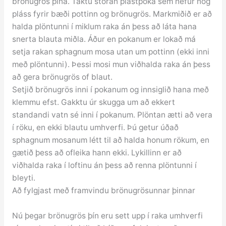
brönugrös þína. Taktu stóran plastpoka sem hefur nóg
pláss fyrir bæði pottinn og brönugrös. Markmiðið er að
halda plöntunni í miklum raka án þess að láta hana
snerta blauta miðla. Áður en pokanum er lokað má
setja rakan sphagnum mosa utan um pottinn (ekki inni
með plöntunni). Þessi mosi mun viðhalda raka án þess
að gera brönugrös of blaut.
Setjið brönugrös inni í pokanum og innsiglið hana með
klemmu efst. Gakktu úr skugga um að ekkert
standandi vatn sé inni í pokanum. Plöntan ætti að vera
í röku, en ekki blautu umhverfi. Þú getur úðað
sphagnum mosanum létt til að halda honum rökum, en
gætið þess að ofleika hann ekki. Lykillinn er að
viðhalda raka í loftinu án þess að renna plöntunni í
bleyti.
Að fylgjast með framvindu brönugrösunnar þinnar
Nú þegar brönugrös þín eru sett upp í raka umhverfi