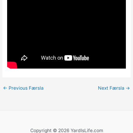
←
Previous Færsla
Next Færsla
→
Copyright © 2026 YardIsLife.com