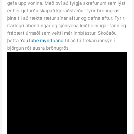
gefa upp vonina. Með því að fylgja skrefunum sem lýst
er hér geturðu skapað kjöraðstæður fyrir brönugrös
þína til að rækta rætur sínar aftur og dafna aftur. Fyrir
ítarlegri ábendingar og sjónræna leiðbeiningar fann ég
frábært úrræði sem veitti mér innblástur. Skoðaðu
þetta
YouTube myndband
til að fá frekari innsýn í
björgun rótlausra brönugrös.