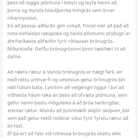
þess að leggja plöntuna í bleyti og leyfa henni að
þorna og mynda blautþurrka hringrás sem örvar
rótarmyndun.
Þó að þessar aðferðir geti virkað, finnst mér að það að
nota einfaldan rakapoka og halda plöntunni stöðugri er
áhrifaríkasta aðferðin fyrir rótlausar brönugrös.
Niðurstaða: Gefðu brönugrösinni þinni tækifæri til að
dafna
Að rækta rætur á Vanda brönugrös er hægt ferli, en
með réttu umhverfi og umönnun getur brönugrös þín
náð fullum bata. Lykillinn að velgengni liggur í því að
viðhalda háum raka án þess að ofvæta plöntuna, sem
gefur henni bestu möguleika á að þróa heilbrigðar,
sterkar rætur. Mundu að þolinmæði skiptir sköpum, þar
sem það getur tekið nokkrar vikur fyrir fyrstu rætur að
birtast.
Ef þú ert að fást við rótlausa brönugrös skaltu ekki