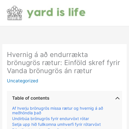
Skip
to
content
Hvernig á að endurrækta
brönugrös rætur: Einföld skref fyrir
Vanda brönugrös án rætur
Uncategorized
Table of contents
Af hverju brönugrös missa rætur og hvernig á að
meðhöndla það
Undirbúa brönugrös fyrir endurvöxt rótar
Setja upp hið fullkomna umhverfi fyrir rótarvöxt