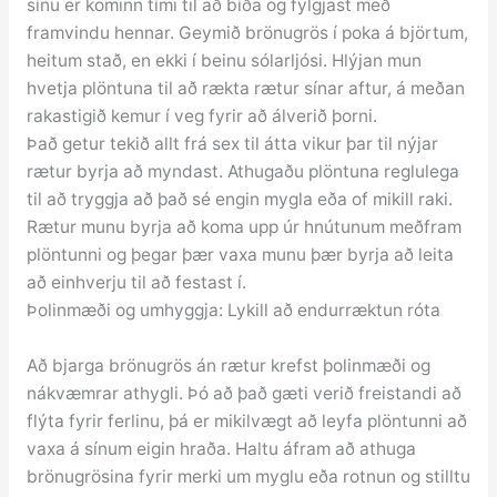
sínu er kominn tími til að bíða og fylgjast með
framvindu hennar. Geymið brönugrös í poka á björtum,
heitum stað, en ekki í beinu sólarljósi. Hlýjan mun
hvetja plöntuna til að rækta rætur sínar aftur, á meðan
rakastigið kemur í veg fyrir að álverið þorni.
Það getur tekið allt frá sex til átta vikur þar til nýjar
rætur byrja að myndast. Athugaðu plöntuna reglulega
til að tryggja að það sé engin mygla eða of mikill raki.
Rætur munu byrja að koma upp úr hnútunum meðfram
plöntunni og þegar þær vaxa munu þær byrja að leita
að einhverju til að festast í.
Þolinmæði og umhyggja: Lykill að endurræktun róta
Að bjarga brönugrös án rætur krefst þolinmæði og
nákvæmrar athygli. Þó að það gæti verið freistandi að
flýta fyrir ferlinu, þá er mikilvægt að leyfa plöntunni að
vaxa á sínum eigin hraða. Haltu áfram að athuga
brönugrösina fyrir merki um myglu eða rotnun og stilltu