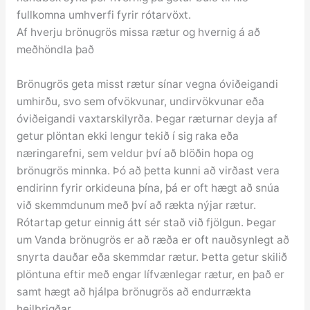
fullkomna umhverfi fyrir rótarvöxt.
Af hverju brönugrös missa rætur og hvernig á að
meðhöndla það
Brönugrös geta misst rætur sínar vegna óviðeigandi
umhirðu, svo sem ofvökvunar, undirvökvunar eða
óviðeigandi vaxtarskilyrða. Þegar ræturnar deyja af
getur plöntan ekki lengur tekið í sig raka eða
næringarefni, sem veldur því að blöðin hopa og
brönugrös minnka. Þó að þetta kunni að virðast vera
endirinn fyrir orkideuna þína, þá er oft hægt að snúa
við skemmdunum með því að rækta nýjar rætur.
Rótartap getur einnig átt sér stað við fjölgun. Þegar
um Vanda brönugrös er að ræða er oft nauðsynlegt að
snyrta dauðar eða skemmdar rætur. Þetta getur skilið
plöntuna eftir með engar lífvænlegar rætur, en það er
samt hægt að hjálpa brönugrös að endurrækta
heilbrigðar.