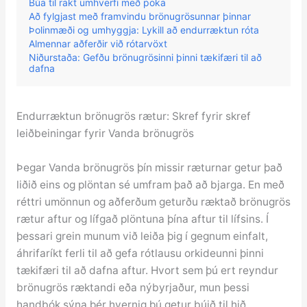
Búa til rakt umhverfi með poka
Að fylgjast með framvindu brönugrösunnar þinnar
Þolinmæði og umhyggja: Lykill að endurræktun róta
Almennar aðferðir við rótarvöxt
Niðurstaða: Gefðu brönugrösinni þinni tækifæri til að
dafna
Endurræktun brönugrös rætur: Skref fyrir skref
leiðbeiningar fyrir Vanda brönugrös
Þegar Vanda brönugrös þín missir ræturnar getur það
liðið eins og plöntan sé umfram það að bjarga. En með
réttri umönnun og aðferðum geturðu ræktað brönugrös
rætur aftur og lífgað plöntuna þína aftur til lífsins. Í
þessari grein munum við leiða þig í gegnum einfalt,
áhrifaríkt ferli til að gefa rótlausu orkideunni þinni
tækifæri til að dafna aftur. Hvort sem þú ert reyndur
brönugrös ræktandi eða nýbyrjaður, mun þessi
handbók sýna þér hvernig þú getur búið til hið