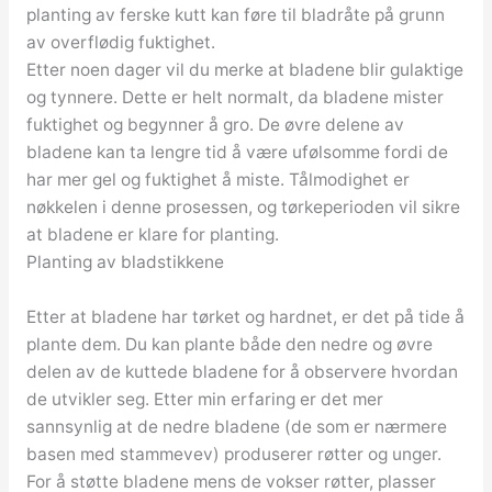
planting av ferske kutt kan føre til bladråte på grunn
av overflødig fuktighet.
Etter noen dager vil du merke at bladene blir gulaktige
og tynnere. Dette er helt normalt, da bladene mister
fuktighet og begynner å gro. De øvre delene av
bladene kan ta lengre tid å være ufølsomme fordi de
har mer gel og fuktighet å miste. Tålmodighet er
nøkkelen i denne prosessen, og tørkeperioden vil sikre
at bladene er klare for planting.
Planting av bladstikkene
Etter at bladene har tørket og hardnet, er det på tide å
plante dem. Du kan plante både den nedre og øvre
delen av de kuttede bladene for å observere hvordan
de utvikler seg. Etter min erfaring er det mer
sannsynlig at de nedre bladene (de som er nærmere
basen med stammevev) produserer røtter og unger.
For å støtte bladene mens de vokser røtter, plasser