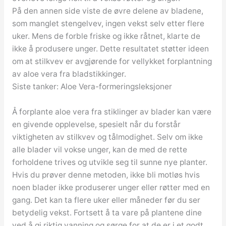
På den annen side viste de øvre delene av bladene,
som manglet stengelvev, ingen vekst selv etter flere
uker. Mens de forble friske og ikke råtnet, klarte de
ikke å produsere unger. Dette resultatet støtter ideen
om at stilkvev er avgjørende for vellykket forplantning
av aloe vera fra bladstikkinger.
Siste tanker: Aloe Vera-formeringsleksjoner
Å forplante aloe vera fra stiklinger av blader kan være
en givende opplevelse, spesielt når du forstår
viktigheten av stilkvev og tålmodighet. Selv om ikke
alle blader vil vokse unger, kan de med de rette
forholdene trives og utvikle seg til sunne nye planter.
Hvis du prøver denne metoden, ikke bli motløs hvis
noen blader ikke produserer unger eller røtter med en
gang. Det kan ta flere uker eller måneder før du ser
betydelig vekst. Fortsett å ta vare på plantene dine
ved å gi riktig vanning og sørge for at de er i et godt