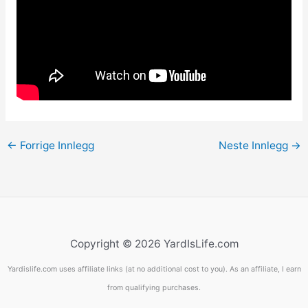
←
Forrige Innlegg
Neste Innlegg
→
Copyright © 2026 YardIsLife.com
Yardislife.com uses affiliate links (at no additional cost to you). As an affiliate, I earn
from qualifying purchases.