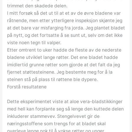
trimmet den skadede delen.
I mitt forsøk så det ut til at et av de øvre bladene var
råtnende, men etter ytterligere inspeksjon skjønte jeg
at det bare var misfarging fra jorda. Jeg plantet bladet
på nytt, og det fortsatte å se sunt ut, selv om det ikke
viste noen tegn til valper.
Etter omtrent to uker hadde de fleste av de nederste
bladene utviklet lange røtter. Det ene bladet hadde
imidlertid grunne røtter som gjorde at det falt da jeg
fjernet støttesteinene. Jeg bestemte meg for å la
steinen stå på plass til røttene ble dypere.
Forstå resultatene
Dette eksperimentet viste at aloe vera-bladstikkinger
med hell kan forplante seg så lenge den kuttede delen
inkluderer stammevev. Stengelvevet gir de
næringsstoffene som trengs for at bladet skal
overleve lenge nok til å vokse røtter og unger.