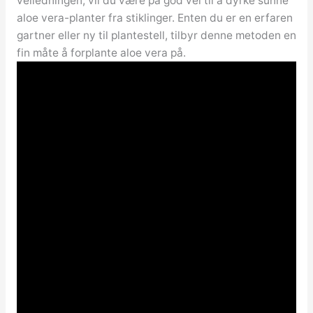
veiledningen, vil du være på god vei til å dyrke sunne
aloe vera-planter fra stiklinger. Enten du er en erfaren
gartner eller ny til plantestell, tilbyr denne metoden en
fin måte å forplante aloe vera på.