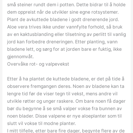
små steiner rundt dem i potten. Dette bidrar til å holde
dem oppreist når de utvikler sine egne rotsystemer.
Plant de avkuttede bladene i godt drenerende jord.
Aloe vera trives ikke under vannfylte forhold, så bruk
av en kaktusblanding eller tilsetning av perlitt til vanlig
jord kan forbedre dreneringen. Etter planting, vann
bladene lett, og sørg for at jorden bare er fuktig, ikke
gjennomvåt.
Overvåke rot- og valpevekst
Etter å ha plantet de kuttede bladene, er det på tide å
observere fremgangen deres. Noen av bladene kan ta
lengre tid før de viser tegn til vekst, mens andre vil
utvikle røtter og unger raskere. Om bare noen få dager
bør du begynne å se små valper vokse fra bunnen av
noen blader. Disse valpene er nye aloeplanter som til
slutt vil vokse til modne planter.
I mitt tilfelle, etter bare fire dager, begynte flere av de