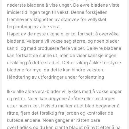
nederste bladene å vise unger. De øvre bladene viste
imidlertid ingen tegn til vekst. Denne forskjellen
fremhever viktigheten av stamvev for vellykket
forplantning av aloe vera.
I løpet av de neste ukene eller to, fortsett å overvåke
bladene. Valpene vil vokse seg større, og noen blader
kan til og med produsere flere valper. De øvre bladene
kan fortsatt se sunne ut, men de viser kanskje ingen
utvikling på dette stadiet. Det er viktig å ikke forstyrre
bladene for mye, da dette kan hindre veksten.
Håndtering av utfordringer under forplantning
Ikke alle aloe vera-blader vil lykkes med å vokse unger
og røtter. Noen kan begynne å råtne eller misfarges
etter noen uker. Hvis du merker at et blad begynner å
råtne, fjern det forsiktig fra jorden og kontroller de
kuttede endene. Noen ganger er råtten bare
overfladisk, og du kan plante bladet på nytt etter å ha