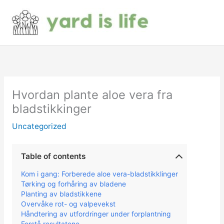
Hopp
rett
til
innholdet
Hvordan plante aloe vera fra
bladstikkinger
Uncategorized
Table of contents
Kom i gang: Forberede aloe vera-bladstikklinger
Tørking og forhåring av bladene
Planting av bladstikkene
Overvåke rot- og valpevekst
Håndtering av utfordringer under forplantning
Forstå resultatene