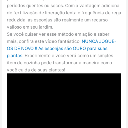
períodos quentes ou secos. Com a vantagem adicional
de fertilização de liberação lenta e frequência de rega
reduzida, as esponjas são realmente um recurso
valioso em seu jardim.
Se você quiser ver esse método em ação e saber
mais, confira este vídeo fantástico:
NUNCA JOGUE-
OS DE NOVO !! As esponjas são OURO para suas
plantas
. Experimente e você verá como um simples
item de cozinha pode transformar a maneira como
você cuida de suas plantas!